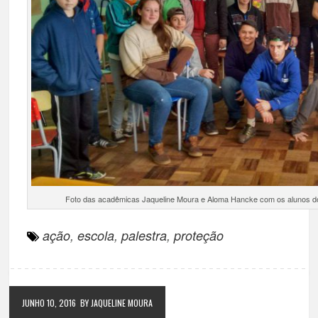
Foto das acadêmicas Jaqueline Moura e Aloma Hancke com os alunos do 
ação
,
escola
,
palestra
,
proteção
JUNHO 10, 2016
BY JAQUELINE MOURA